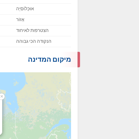
אוּכְלוֹסִיָה
אֵזוֹר
הצטרפות לאיחוד
הנקודה הכי גבוהה
מיקום המדינה
×