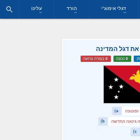
דגלי אימוג'י
הורד
עלינו
את דגל המדינה
0
נכונה
0
בצורה גרועה
ופוטונה
a)
 גינאה החדשה
b)
c)