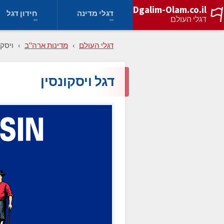
Dgalim-Olam.co.il
דגלי מדינה
חידון דגל
דגלי העולם
דגלי העולם
מדינות ארה"ב
ויסקו
דגל ויסקונסין