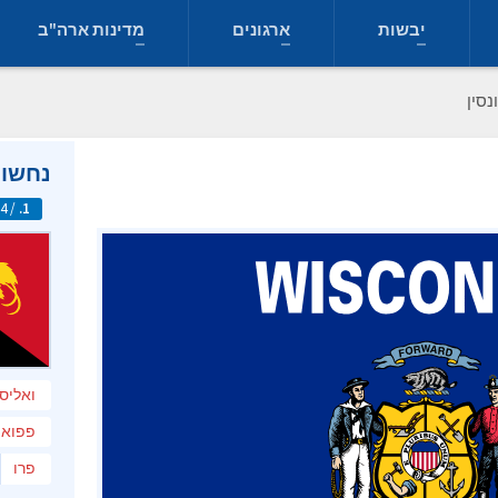
יבשות
ארגונים
מדינות ארה"ב
נסין
נחשו 
/ 254
1.
ואליס 
פפואה
פרו